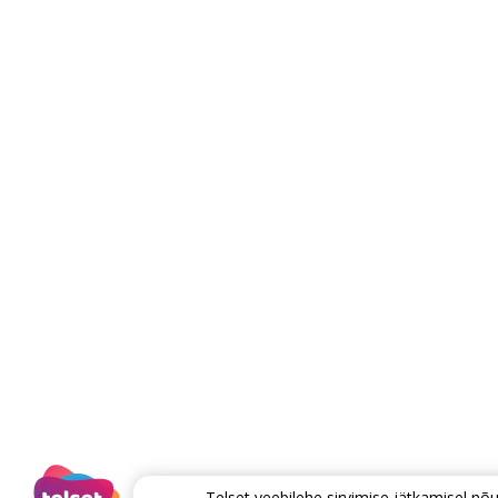
Telset veebilehe sirvimise jätkamisel 