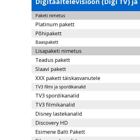
Digitaaltelevisioon (Digi TV) ja
Paketi nimetus
Platinum pakett
Põhipakett
Baaspakett
Lisapaketi nimetus
Teadus pakett
Slaavi pakett
XXX pakett täiskasvanutele
TV3 filmi ja spordikanalid
TV3 spordikanalid
TV3 filmikanalid
Disney lastekanalid
Discovery HD
Esimene Balti Pakett