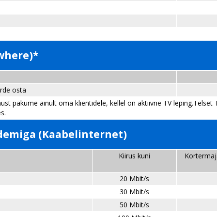
ywhere)*
urde osta
ust pakume ainult oma klientidele, kellel on aktiivne TV leping.Telse
s.
demiga (Kaabelinternet)
Kiirus kuni
Kortermaj
20 Mbit/s
30 Mbit/s
50 Mbit/s