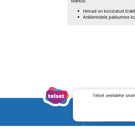
Märkus:
Hinnad on koostatud Erakli
Äriklientidele pakkumise k
Telset veebilehe sir
Documents
Ma
Pricelist
Ap
Contracts & Terms
R