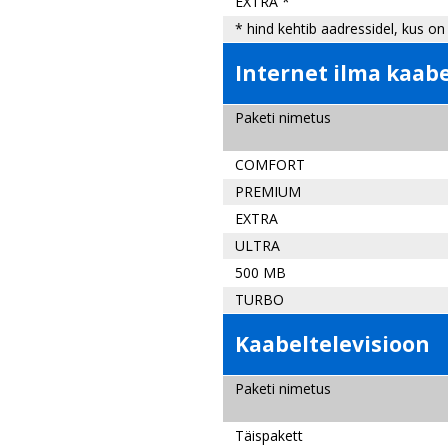
EXTRA *
* hind kehtib aadressidel, kus on
Internet ilma kaab
Paketi nimetus
COMFORT
PREMIUM
EXTRA
ULTRA
500 MB
TURBO
Kaabeltelevisioon
Paketi nimetus
Täispakett not 