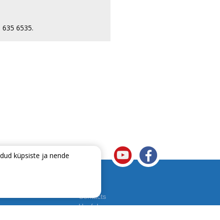
l 635 6535.
dud küpsiste ja nende
e ühendatud Telseti võrguga ?
Contacts
Useful
/ To the Developer
Send your question