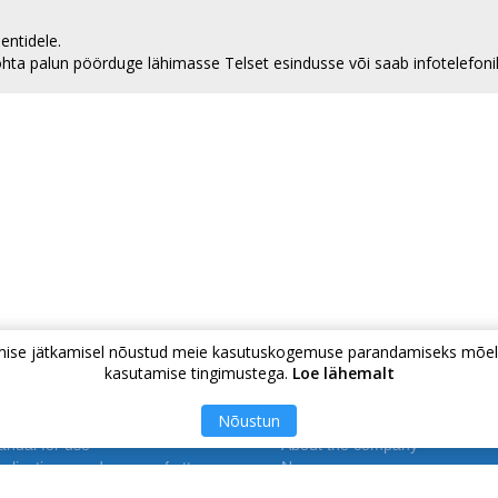
entidele.
ohta palun pöörduge lähimasse Telset esindusse või saab infotelefoni
vimise jätkamisel nõustud meie kasutuskogemuse parandamiseks mõel
kasutamise tingimustega.
Loe lähemalt
Teie kodu pol
Nõustun
nual for use
About the company
plicationы and power of attorney
News
egular customer program
To communication enterprises 