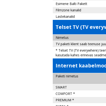
Esimene Balti Pakett
Filmzone kanalid
Lastekanalid
Telset TV (TV ever
Nimetus
TV paketi klient saab teenuse ju
* Telset TV (TV everywhere) teen
kasutada kahes erinevas seadme
Internet kaabelmo
Paketi nimetus
SMART
COMFORT *
PREMIUM *