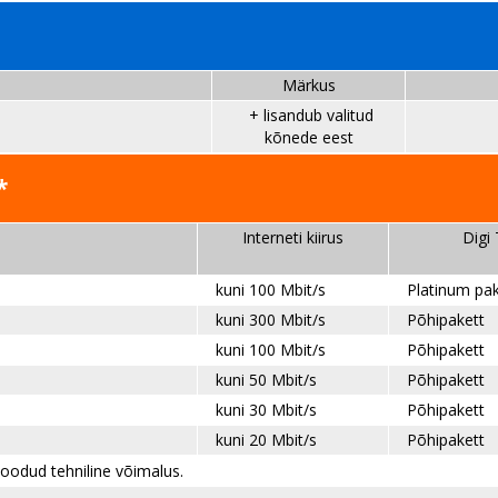
Märkus
+ lisandub valitud
kõnede eest
*
Interneti kiirus
Digi
kuni
100 Mbit/s
Platinum pa
kuni 300 Mbit/s
Põhipakett
kuni 100 Mbit/s
Põhipakett
kuni 50 Mbit/s
Põhipakett
kuni 30 Mbit/s
Põhipakett
kuni 2
0 Mbit/s
Põhipakett
loodud tehniline võimalus.