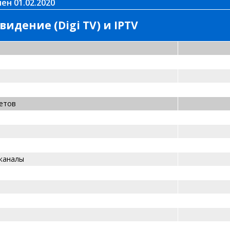
ен 01.02.2020
видение (Digi TV)
и IPTV
етов
каналы