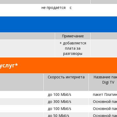
 пакет
не продаётся
​
c
Примечание
+ добавляется
плата за
разговоры
услуг*
Скорость интернета
Название па
Digi TV
до
100 Mbit/s
пакет Плати
до 300 Mbit/s
Основной па
до 100 Mbit/s
Основной па
до 50 Mbit/s
Основной па