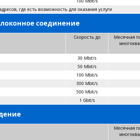
100 Mbit/s
адресов, где есть возможность для оказания услуги
олоконное соединение
С
корость до
Месячная п
многоква
30 Mbit/s
50 Mbit/s
100 Mbit/s
300 Mbit/s
500 Mbit/s
1 Gbit/s
идение
Месячная п
многоква