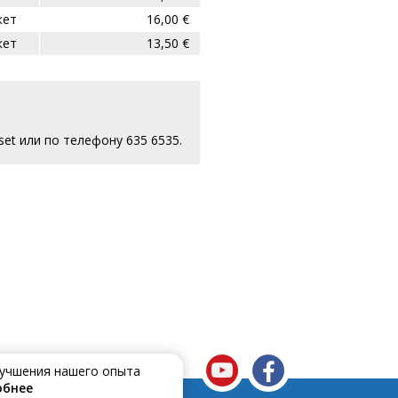
кет
16,00 €
кет
13,50 €
et или по телефону 635 6535.
улучшения нашего опыта
обнее
е подключён к сети Telset ?