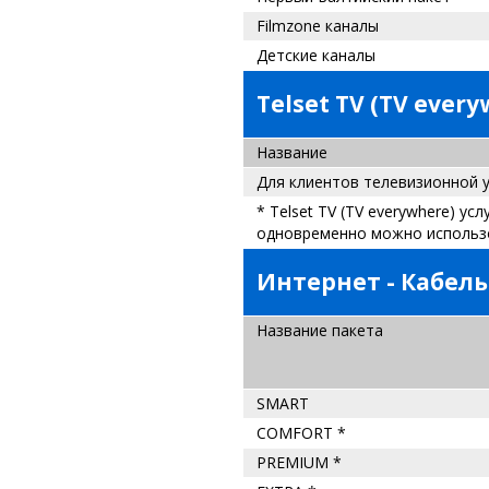
Filmzone каналы
Детские каналы
Telset TV (TV ever
Название
Для клиентов телевизионной у
* Telset TV (TV everywhere) у
одновременно можно использо
Интернет - Кабел
Название
пакета
SMART
COMFORT *
PREMIUM *