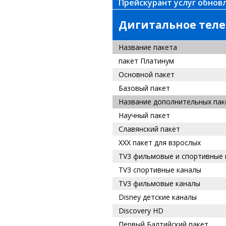
Прейскурант услуг обновл
Дигитальное теле
Название пакета
пакет Платинум
Основной пакет
Базовый пакет
Название дополнительных пак
Научный пакет
Славянский пакет
XXX пакет для взрослых
TV3
фильмовые и спортивные 
TV3
спортивные каналы
TV3
фильмовые каналы
Disney детские каналы
Discovery HD
Первый Балтийский пакет