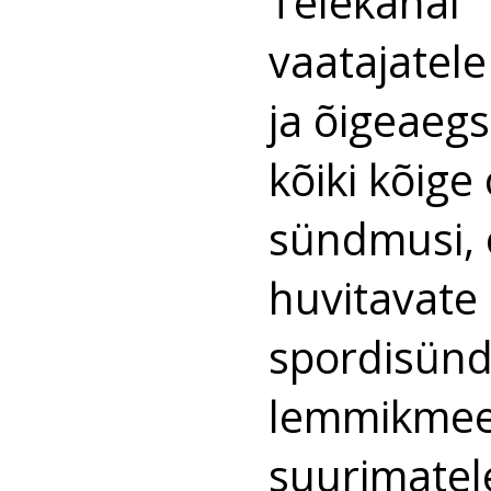
Telekanal
vaatajatele
ja õigeaegse
kõiki kõig
sündmusi, o
huvitavate
spordisünd
lemmikmees
suurimatele