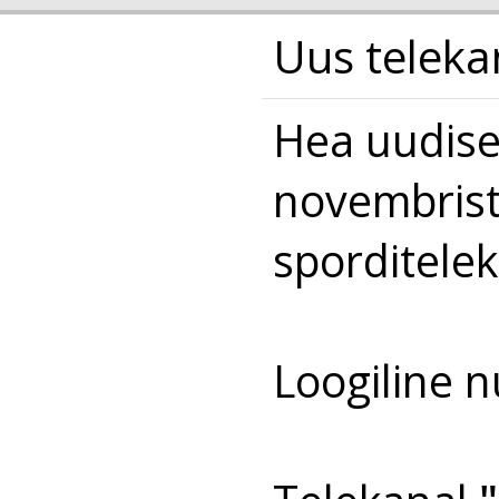
Uus teleka
Hea uudise
novembrist
sporditele
Loogiline 