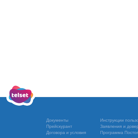
Документы
Инструĸции польз
Прейскурант
Заявления и дове
Договора и условия
Программа Постоя