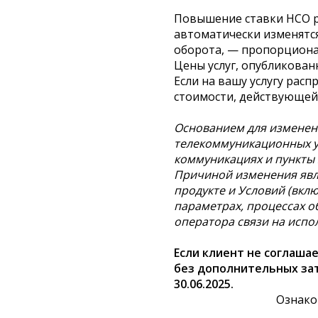
Повышение ставки НСО рас
автоматически изменятся 
оборота, — пропорциона
Цены услуг, опубликован
Если на вашу услугу расп
стоимости, действующей с
Основанием для изменения
телекоммуникационных ус
коммуникациях и пункты 2.
Причиной изменения явля
продукте и Условий (вклю
параметрах, процессах об
оператора связи на испо
Если клиент не соглаша
без дополнительных зат
30.06.2025.
Ознако