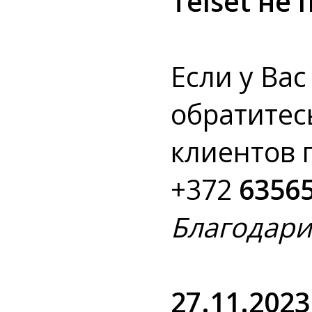
Telset не 
Если у Ва
обратитес
клиентов 
+372
6356
Благодари
27.11.2023