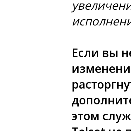
увеличени
исполнен
Если вы 
изменени
расторгну
дополните
этом слу