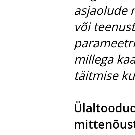
asjaolude 
või teenust
parameetri
millega kaa
täitmise k
Ülaltoodu
mittenõust