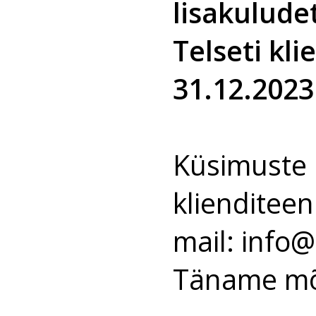
lisakuludet
Telseti kl
31.12.2023
Küsimuste 
klienditee
mail:
info@
Täname mõi