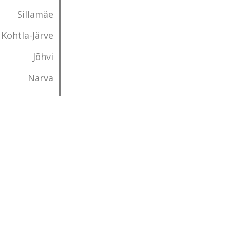
Sillamäe
Kohtla-Järve
Jõhvi
Narva