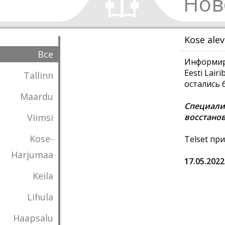
Нов
Kose ale
Все
Информиру
Eesti Lai
Tallinn
остались 
Maardu
Специалис
Viimsi
восстанов
Kose-
Telset пр
Harjumaa
17.05.2022
Keila
Lihula
Haapsalu