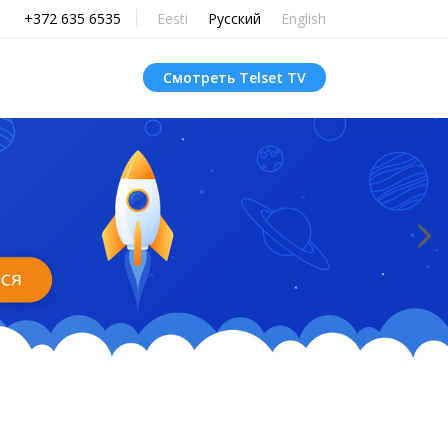
+372 635 6535
Eesti
Русский
English
Смотреть Telset TV