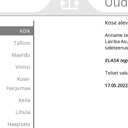
Uud
Kose alev
Kõik
Anname tea
Lairiba As
Tallinn
sideteenus
Maardu
ELASA tege
Viimsi
Telset vab
Kose-
17.05.2022
Harjumaa
Keila
Lihula
Haapsalu