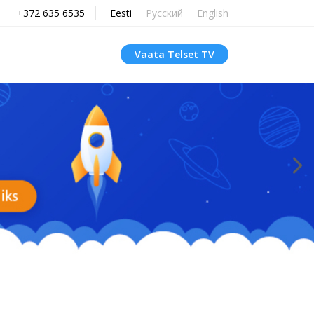
+372 635 6535
Eesti
Русский
English
Vaata Telset TV