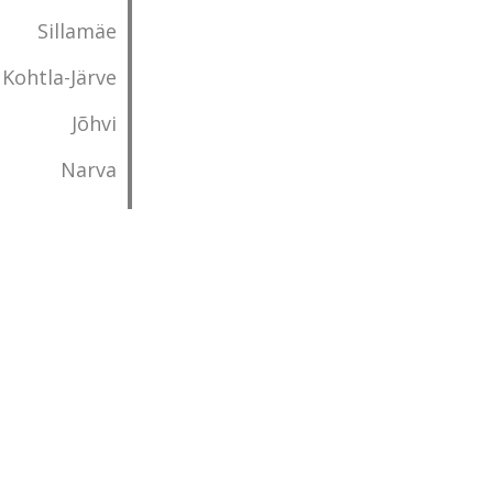
Sillamäe
Kohtla-Järve
Jõhvi
Narva