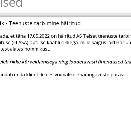
ised
ik - Teenuste tarbimine häiritud
da, et täna 17.05.2022 on häiritud AS Telset teenuste tarb
utuse (ELASA) optilise kaabli rikkega, mille käigus jäid Harj
test alates hommikust.
leb rikke kõrveldamisega ning loodetavasti ühendused taas
andab enda klientide ees võimalike ebamugavuste pärast.