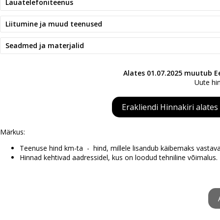
Lauatelefoniteenus
Liitumine ja muud teenused
Seadmed ja materjalid
Alates 01.07.2025 muutub E
Uute hin
Erakliendi Hinnakiri alates
Märkus:
Teenuse hind km-ta - hind, millele lisandub käibemaks vastav
Hinnad kehtivad aadressidel, kus on loodud tehniline võimalus.