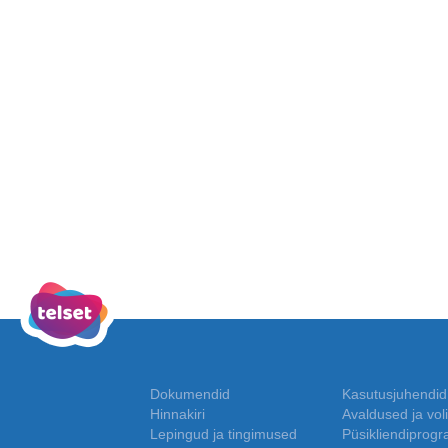
Dokumendid
Kasutusjuhendid
Hinnakiri
Avaldused ja voli
Lepingud ja tingimused
Püsikliendiprog