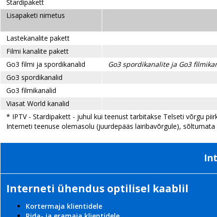
Stardipakett
Lisapaketi nimetus
Lastekanalite pakett
Filmi kanalite pakett
Go3 filmi ja spordikanalid
Go3 spordikanalite ja Go3 filmikan
Go3 spordikanalid
Go3 filmikanalid
Viasat World kanalid
* IPTV - Stardipakett - juhul kui teenust tarbitakse Telseti võrgu p
Interneti teenuse olemasolu (juurdepääs lairibavõrgule), sõltumata 
In
Interneti ühendus optilisel kaablil
Kortermaja klientidele
Rida- ja eramaja klientidele