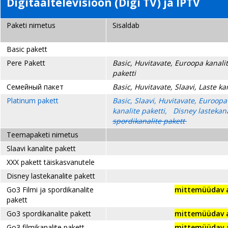
Digitaaltelevisioon (Digi TV) ja IPTV
Paketi nimetus
Sisaldab
Basic pakett
Pere Pakett
Basic, Huvitavate, Euroopa kanalite
paketti
Семейный пакет
Basic, Huvitavate, Slaavi, Laste kan
Platinum pakett
Basic, Slaavi, Huvitavate, Euroopa 
kanalite paketti, Disney lastekana
spordikanalite pakett
Teemapaketi nimetus
Slaavi kanalite pakett
XXX pakett täiskasvanutele
Disney lastekanalite pakett
Go3 Filmi ja spordikanalite
mittemüüdav​ a
pakett
Go3 spordikanalite pakett
mittemüüdav​ a
Go3 filmikanalite pakett
mittemüüdav​ a