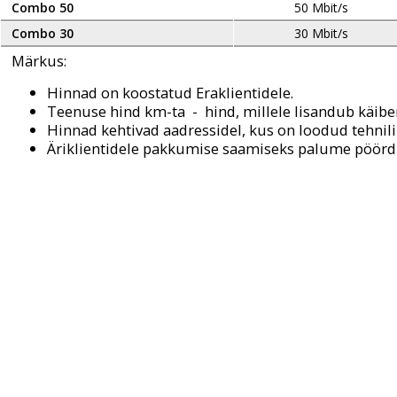
Combo 50
50 Mbit/s
Combo 30
30 Mbit/s
Märkus:
Hinnad on koostatud Eraklientidele.
Teenuse hind km-ta - hind, millele lisandub käib
Hinnad kehtivad
aadressidel, kus on loodud tehnil
Äriklientidele pakkumise saamiseks palume pöördud