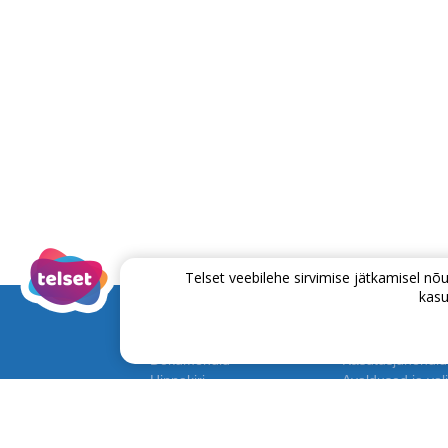
Telset veebilehe sirvimise jätkamisel 
kasu
Dokumendid
Kasutusjuhendid
Hinnakiri
Avaldused ja voli
Lepingud ja tingimused
Püsikliendiprog