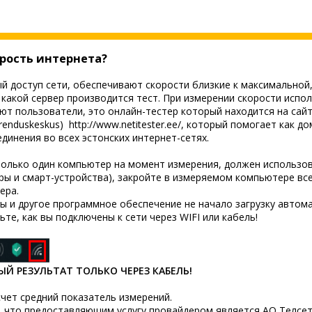
рость интернета?
доступ сети, обеспечивают скорости близкие к максимальной, 
какой сервер производится тест. При измерении скорости испол
ют пользователи, это онлайн-тестер который находится на сайт
Arenduskeskus)
http://www.netitester.ee/
, который помогает как д
динения во всех эстонских интернет-сетях.
олько один компьютер на момент измерения, должен использова
ы и смарт-устройства), закройте в измеряемом компьютере вс
зера.
сы и другое программное обеспечение не начало загрузку авто
те, как вы подключены к сети через WIFI или кабель!
Й РЕЗУЛЬТАТ ТОЛЬКО ЧЕРЕЗ КАБЕЛЬ!
счет средний показатель измерений.
 что предоставляющим услугу провайдером является АО Телсет, а 