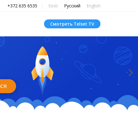
+372 635 6535
Eesti
Русский
English
Смотреть Telset TV