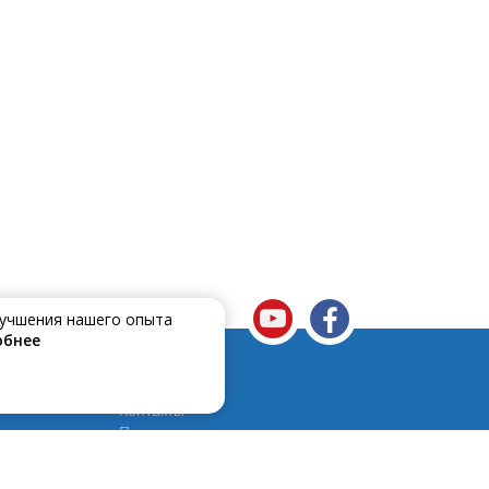
улучшения нашего опыта
обнее
е подключён к сети Telset ?
Контакты
Полезно знать
тройщикам
Задайте нам вопрос