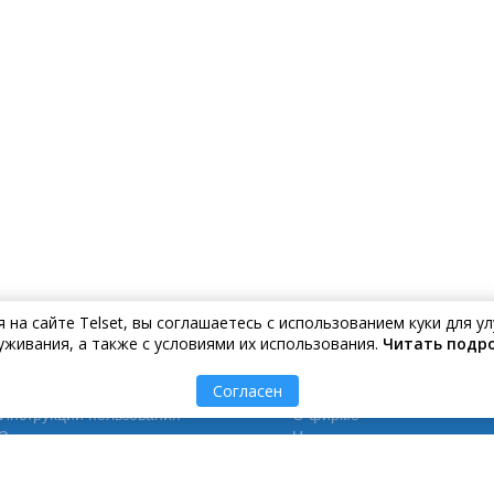
на сайте Telset, вы соглашаетесь с использованием куки для 
уживания, а также с условиями их использования.
Читать подр
Ваш дом н
Согласен
Инструĸции пользования
О фирме
Заявления и доверенности
Новости
Программа Постоянного Клиента
Предприятиям связи / Зас