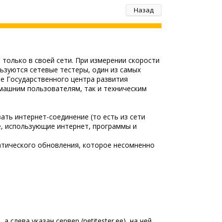
Назад
только в своей сети. При измерении скорости
ьзуются сетевые тестеры, один из самых
е Государственного центра развития
омашним пользователям, так и техническим
ть интернет-соединение (то есть из сети
е, использующие интернет, программы и
матического обновления, которое несомненно
слева указан сервер (netitester.ee), на чей