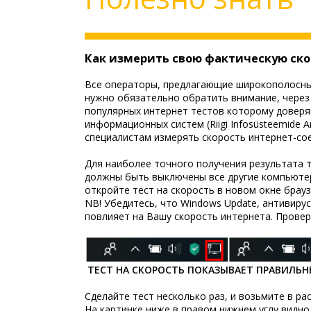
Как измерить свою фактическую ско
Все операторы, предлагающие широкополосный 
нужно обязательно обратить внимание, через 
популярных интернет тестов которому доверя
информационных систем (Riigi Infosüsteemide 
специалистам измерять скорость интернет-сое
Для наиболее точного получения результата т
должны быть выключены все другие компьютер
откройте тест на скорость в новом окне брау
NB! Убедитесь, что Windows Update, антивиру
повлияет на Вашу скорость интернета. Проверь
ТЕСТ НА СКОРОСТЬ ПОКАЗЫВАЕТ ПРАВИЛЬНЫ
Сделайте тест несколько раз, и возьмите в ра
На картинке ниже в правом нижнем углу видно,