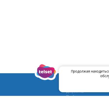
Продолжая находиться 
обсл
Документы
Прейскурант
Договора и условия