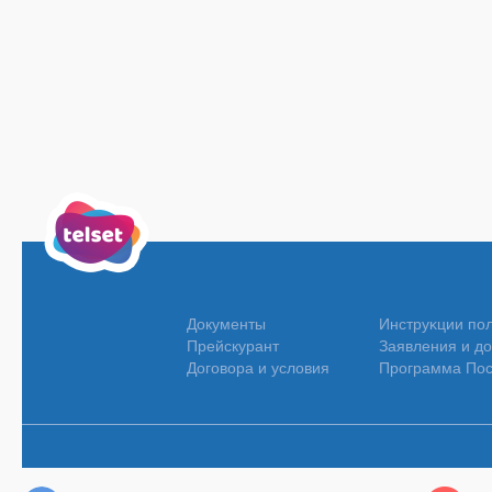
Документы
Инструĸции по
Прейскурант
Заявления и д
Договора и условия
Программа Пос