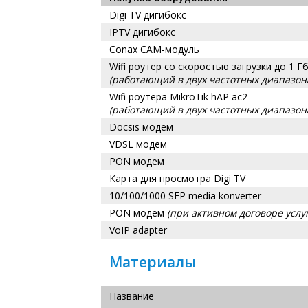
Digi TV дигибокс
IPTV дигибокс
Conax CAM-модуль
Wifi роутер со скоростью загрузки до 1 Гб
(работающий в двух частотных диапазонах
Wifi роутера MikroTik hAP ac2
(работающий в двух частотных диапазонах
Docsis модем
VDSL модем
PON модем
Карта для просмотра Digi TV
10/100/1000 SFP media konverter
PON модем
(при активном договоре услу
VoIP adapter
Материалы
Название