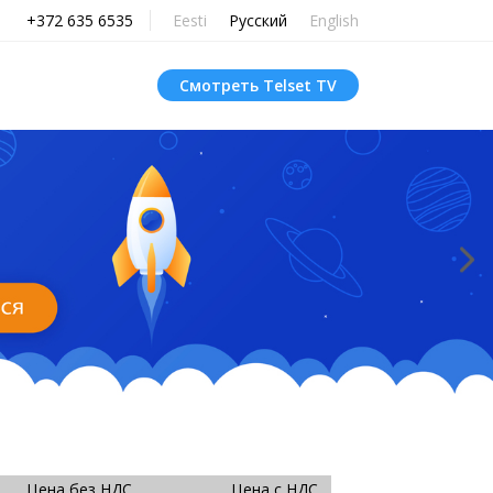
+372 635 6535
Eesti
Русский
English
Смотреть Telset TV
Цена без НДС
Цена с НДС