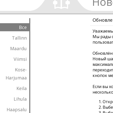
Нов
Обновлен
Все
Уважаемы
Мы рады 
Tallinn
пользова
Maardu
Обновлённ
Viimsi
Новый шаб
максималь
Kose-
переходит
кнопок м
Harjumaa
Если вы х
Keila
несколько
Lihula
Откр
Выбе
Haapsalu
Выбе