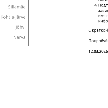
​Под
Sillamäe
зави
имя 
Kohtla-Järve
инфо
Jõhvi
С краткой
Narva
Попробуйт
12.03.2026