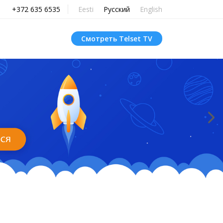
+372 635 6535
Eesti
Русский
English
Смотреть Telset TV