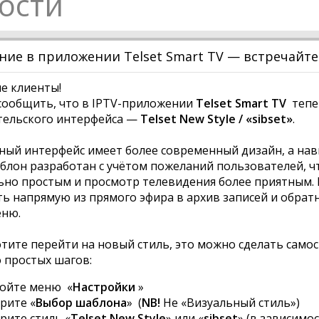
ости
ие в приложении Telset Smart TV — встречайте
е клиенты!
сообщить, что в IPTV-приложении
Telset Smart TV
тепе
тельского интерфейса —
Telset New Style / «sibset»
.
ый интерфейс имеет более современный дизайн, а нави
лон разработан с учётом пожеланий пользователей, ч
но простым и просмотр телевидения более приятным. 
ь напрямую из прямого эфира в архив записей и обрат
еню.
отите перейти на новый стиль, это можно сделать самос
 простых шагов:
ойте меню «
Настройки
»
рите «
Выбор шаблона
» (
NB!
Не «Визуальный стиль»)
рите стиль «
Telset New Style
» или «
sibset
» (в зависимо