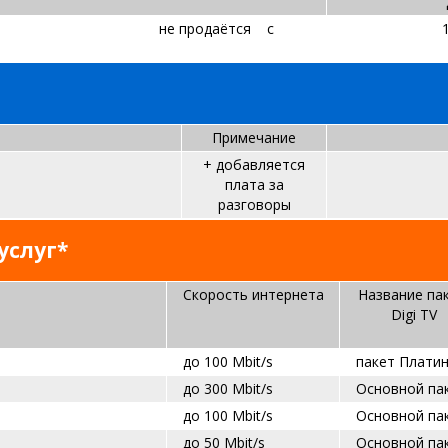
 пакет
не продаётся
​
c
Примечание
+ добавляется
плата за
разговоры
услуг*
Скорость интернета
Название па
Digi TV
до
100 Mbit/s
пакет Плати
до 300 Mbit/s
Основной па
до 100 Mbit/s
Основной па
до 50 Mbit/s
Основной па