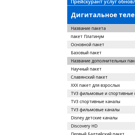
Прейскурант услуг обновл
Дигитальное телев
Название пакета
пакет Платинум
Основной пакет
Базовый пакет
Название дополнительных пак
Научный пакет
Славянский пакет
XXX пакет для взрослых
TV3
фильмовые и спортивные 
TV3
спортивные каналы
TV3
фильмовые каналы
Disney детские каналы
Discovery HD
Первый Балтийский пакет