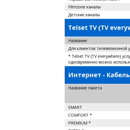
Filmzone каналы
Детские каналы
Telset TV (TV ever
Название
Для клиентов телевизионной у
* Telset TV (TV everywhere) у
одновременно можно использо
Интернет - Кабел
Название
пакета
SMART
COMFORT *
PREMIUM *