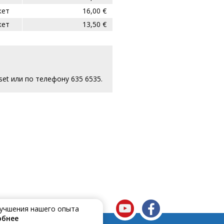
кет
16,00 €
кет
13,50 €
et или по телефону 635 6535.
улучшения нашего опыта
обнее
е подключён к сети Telset ?