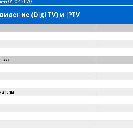
ен 01.02.2020
идение (Digi TV) и IPTV
етов
каналы