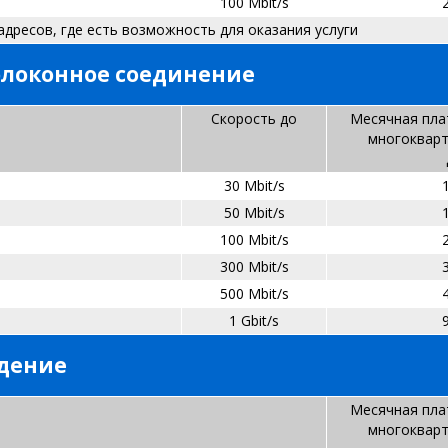
100 Mbit/s
адресов, где есть возможность для оказания услуги
олоконное соединение
С
корость до
Месячная пла
многоквар
30 Mbit/s
1
50 Mbit/s
100 Mbit/s
300 Mbit/s
500 Mbit/s
1 Gbit/s
идение
Месячная пла
многоквар