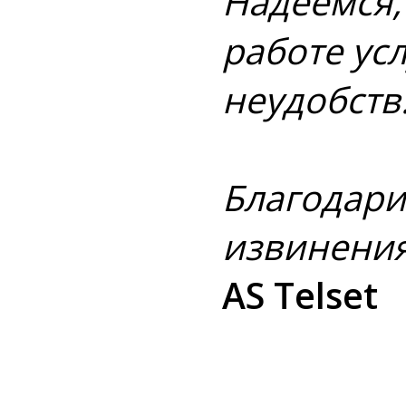
Надеемся,
работе ус
неудобств
Благодари
извинения
AS Telset