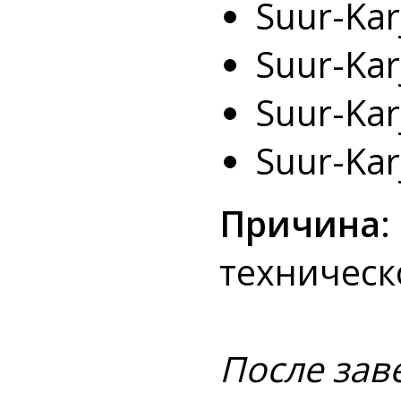
Suur-Karj
Suur-Karj
Suur-Karj
Suur-Karj
Причина
:
техническ
После зав