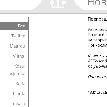
Нов
Прекраща
Все
Уважаемы
Правообла
Tallinn
на террит
Приносим 
Maardu
Viimsi
Клиенты, 
AS Telset 
Kose-
по умолча
Harjumaa
Приносим 
Keila
13.01.2026
Lihula
Haapsalu