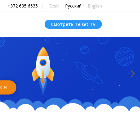
+372 635 6535
Eesti
Русский
English
Смотреть Telset TV