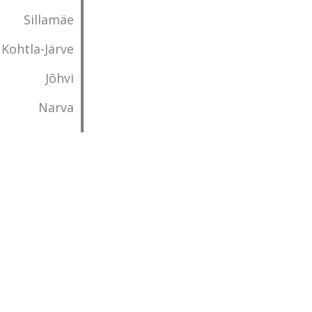
Sillamäe
Kohtla-Järve
Jõhvi
Narva