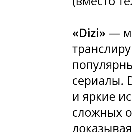
(вместо т
«Dizi»
— м
транслир
популярны
сериалы. 
и яркие и
сложных о
доказывая,