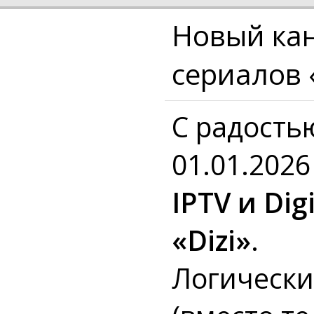
​Новый ка
сериалов «
С радость
01.01.202
IPTV и Di
«Dizi»
.
Логически