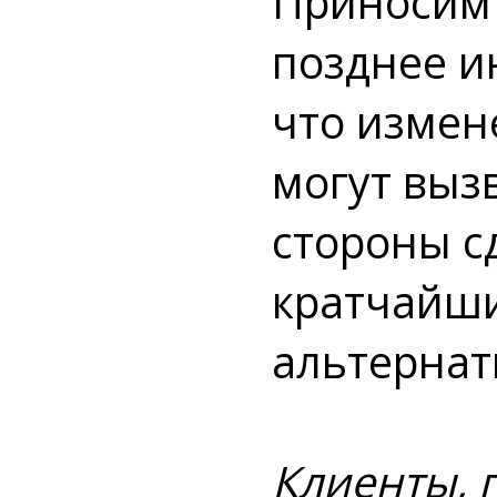
Приносим 
позднее 
что измен
могут вызв
стороны с
кратчайши
альтернат
Клиенты, 