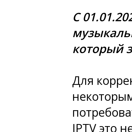
С 01.01.2
музыкаль
который з
Для корре
некоторым
потребова
IPTV это н