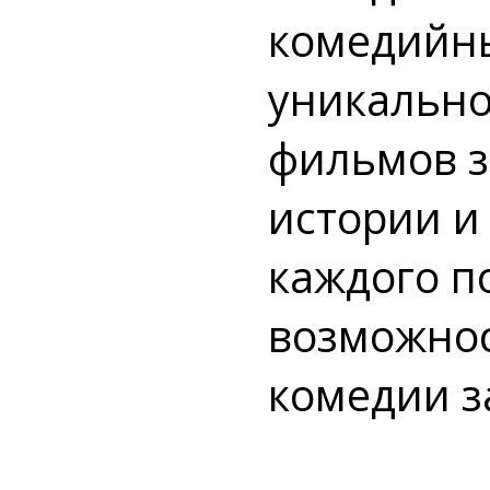
комедийны
уникально
фильмов з
истории и
каждого п
возможнос
комедии з