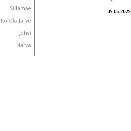
Sillamäe
05.05.2025
Kohtla-Järve
Jõhvi
Narva