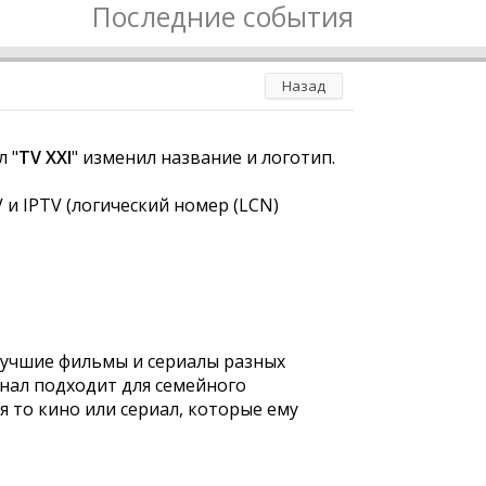
Последние события
Назад
л "
TV XXI
" изменил название и логотип.
 и IPTV (логический номер (LCN)
лучшие фильмы и сериалы разных
анал подходит для семейного
я то кино или сериал, которые ему