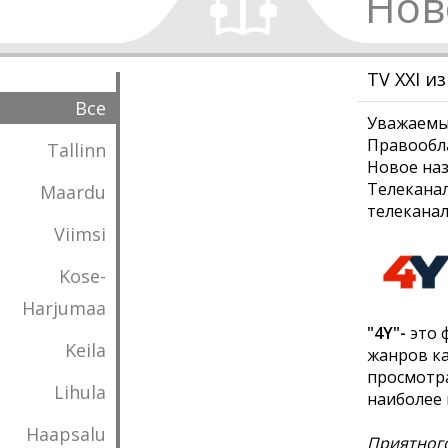
Нов
TV XXI и
Все
Уважаемы
Правообла
Tallinn
Новое наз
Телекана
Maardu
телеканал
Viimsi
Kose-
Harjumaa
"4Y"-
это 
Keila
жанров ка
просмотра
Lihula
наиболее 
Haapsalu
Приятног