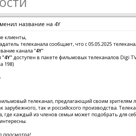
ости
зменил название на 4Y
е клиенты,
датель телеканала сообщает, что с 05.05.2025 телекана
вание канала "
4Y
"
л
"4Y"
доступен в пакете фильмовых телеканалов Digi TV
а 198)
фильмовый телеканал, предлагающий своим зрителям 
к зарубежного, так и российского производства. Телек
, где каждый из членов семьи может подобрать для себ
интересны.
о просмотра!