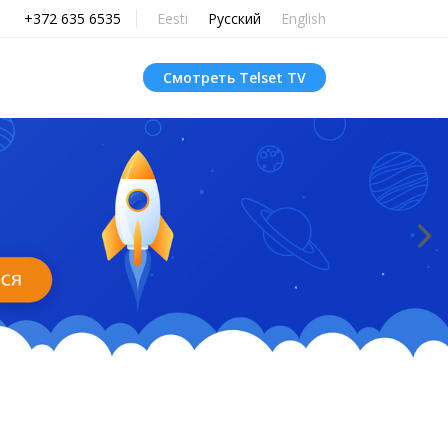
+372 635 6535
Eesti
Русский
English
Смотреть Telset TV