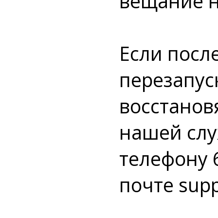
вещание н
Если посл
перезапуск
восстановя
нашей слу
телефону 
почте
supp