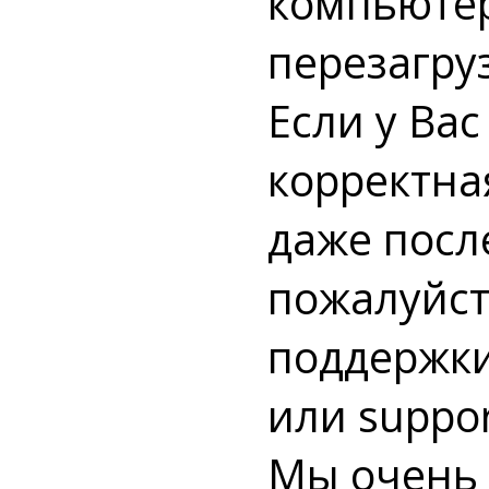
компьютер
перезагру
Если у Ва
корректна
даже посл
пожалуйст
поддержки
или
suppor
Мы очень 