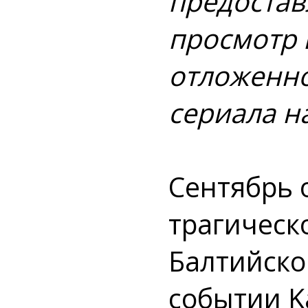
предостав
просмотр 
отложенно
сериала н
Сентябрь 
трагическ
Балтийско
событии K