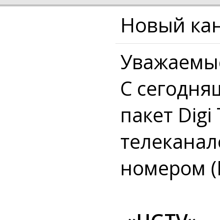
Новый ка
Уважаемые
С сегодня
пакет Digi
телекана
номером (