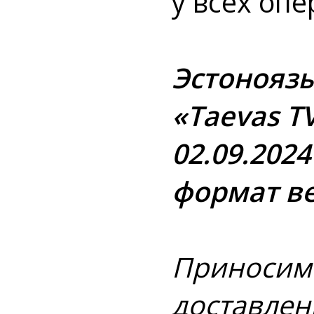
у всех опе
Эстоноязы
«Taevas T
02.09.202
формат в
Приносим 
доставлен