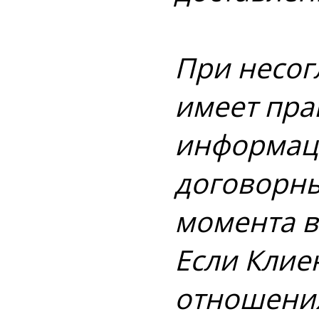
При несог
имеет пра
информаци
договорны
момента в
Если Клие
отношения 