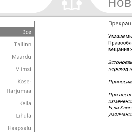
Нов
Прекраща
Все
Уважаемы
Правообл
Tallinn
вещания х
Maardu
Эстоноязы
Viimsi
переход 
Kose-
Приносим 
Harjumaa
При несог
изменения
Keila
Если Клие
умолчанию
Lihula
Haapsalu