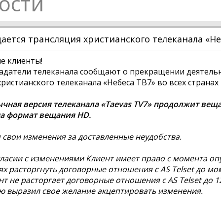
ости
ется трансляция христианского телеканала «Не
е клиенты!
адатели телеканала сообщают о прекращении деятельн
ристианского телеканала «Небеса ТВ7» во всех странах и 
чная версия телеканала «Taevas TV7» продолжит веща
на формат вещания HD.
свои изменения за доставленные неудобства.
ласии с изменениями Клиент имеет право с момента о
х расторгнуть договорные отношения с AS Telset до мо
нт не расторгает договорные отношения с AS Telset до 12
 выразил свое желание акцептировать изменения.