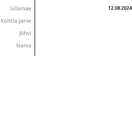
Sillamäe
12.08.2024
Kohtla-Järve
Jõhvi
Narva