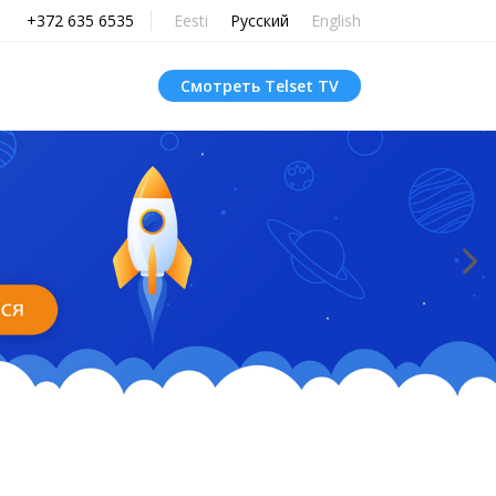
+372 635 6535
Eesti
Русский
English
Смотреть Telset TV