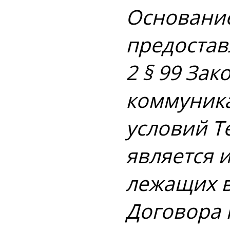
Основание
предоставл
2 § 99 За
коммуникац
условий T
является 
лежащих в
Договора 