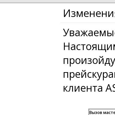
Изменени
Уважаемые
Настоящим
произойду
прейскура
клиента AS
Вызов маст