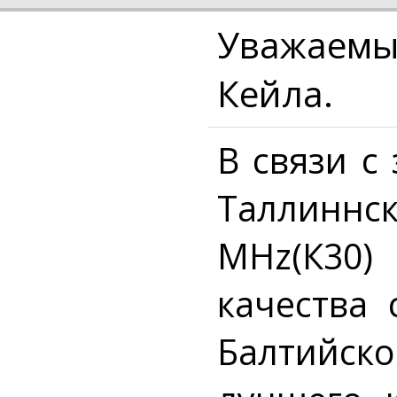
Уважаемые
Кейла.
В связи с
Таллиннск
MHz(К30)
качества 
Балтийск