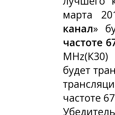
лучшего 
марта 20
канал
» б
частоте 6
MHz(К30)
будет тран
трансляци
частоте 67
Убедител