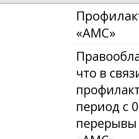
Профилакт
«AMC»
Правообла
что в свя
профилакт
период с 
перерывы 