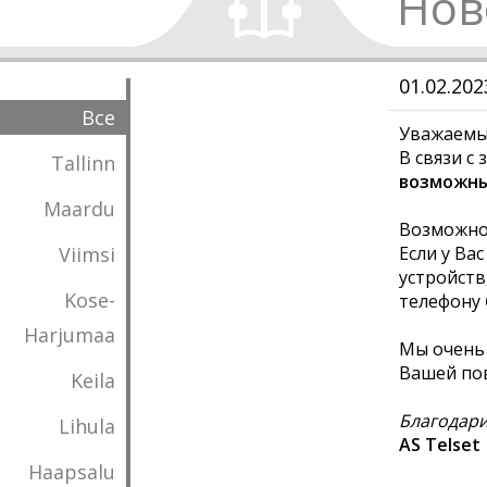
Нов
01.02.20
Все
Уважаемы
В связи с
Tallinn
возможны 
Maardu
Возможно 
Viimsi
Если у Ва
устройств
Kose-
телефону
Harjumaa
Мы очень 
Вашей по
Keila
Благодари
Lihula
AS Telset
Haapsalu