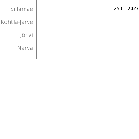
Sillamäe
25.01.2023
Kohtla-Järve
Jõhvi
Narva