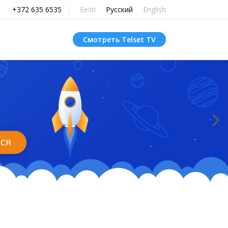
+372 635 6535
Eesti
Русский
English
Смотреть Telset TV