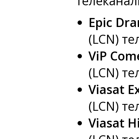
телеканал
Epic Dr
(LCN) те
ViP Com
(LCN) те
Viasat E
(LCN) те
Viasat H