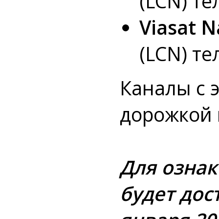
(LCN) те
Viasat 
(LCN) те
Каналы с 
дорожкой 
Для ознак
будет дос