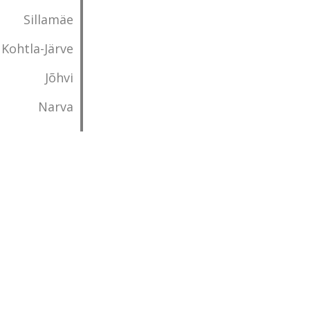
Sillamäe
Kohtla-Järve
Jõhvi
Narva