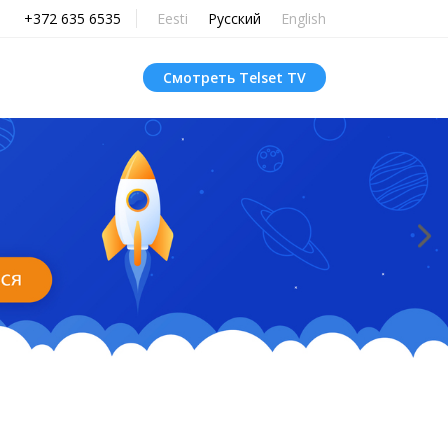
+372 635 6535
Eesti
Русский
English
Смотреть Telset TV