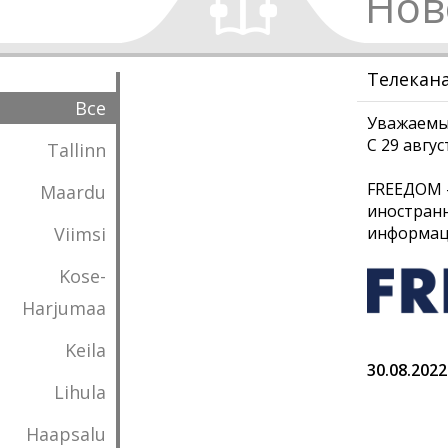
Нов
Телекана
Все
Уважаемы
С 29 авгу
Tallinn
FREEДОМ 
Maardu
иностранн
Viimsi
информаци
Kose-
Harjumaa
Keila
30.08.2022
Lihula
Haapsalu