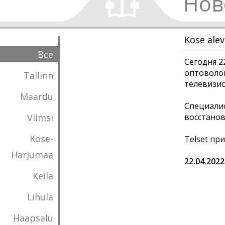
Нов
Kose ale
Все
Сегодня 2
оптоволок
Tallinn
телевизио
Maardu
Специалис
Viimsi
восстанов
Kose-
Telset пр
Harjumaa
22.04.2022
Keila
Lihula
Haapsalu