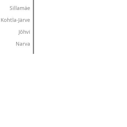
Sillamäe
Kohtla-Järve
Jõhvi
Narva