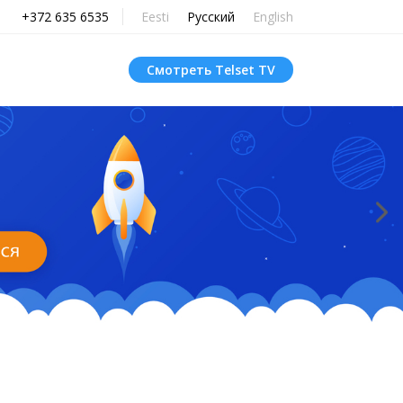
+372 635 6535
Eesti
Русский
English
Смотреть Telset TV