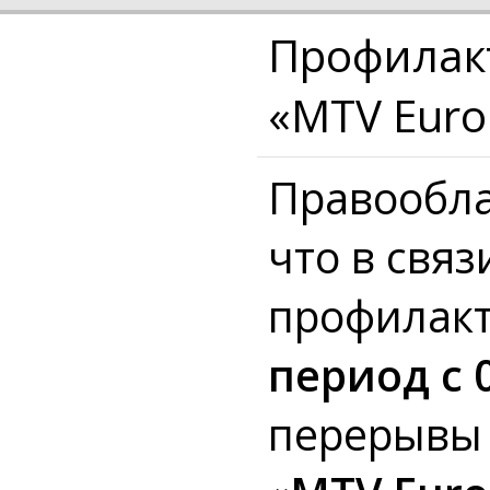
Профилакт
«MTV Euro
Правообла
что в свя
профилакт
период с 0
перерывы 