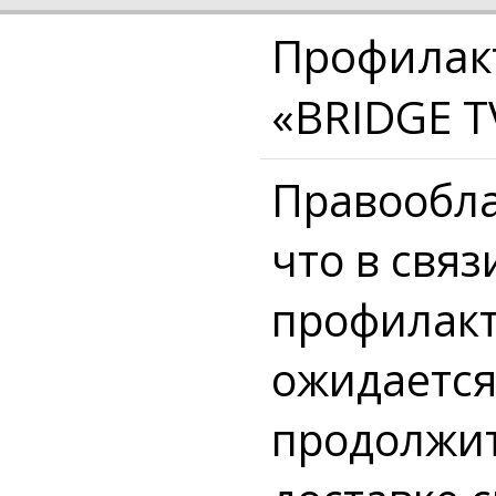
Профилакт
«BRIDGE T
Правообла
что в свя
профилакт
ожидается
продолжит