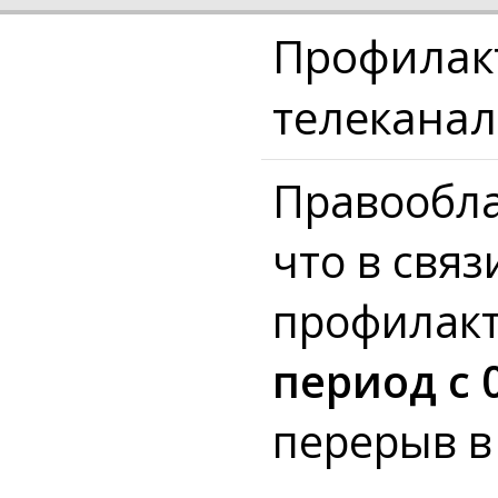
Профилак
телекана
Правообла
что в свя
профилакт
период с 0
перерыв в