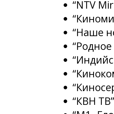
“NTV Mir
“Киноми
“Наше н
“Родное
“Индийс
“Киноко
“Киносе
“КВН ТВ