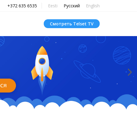
+372 635 6535
Eesti
Русский
English
Смотреть Telset TV