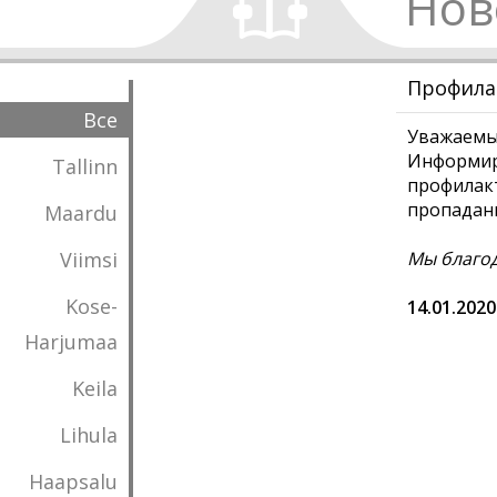
Нов
Профила
Все
Уважаемы
Информиру
Tallinn
профилакт
пропадани
Maardu
Viimsi
Мы благод
Kose-
14.01.2020
Harjumaa
Keila
Lihula
Haapsalu