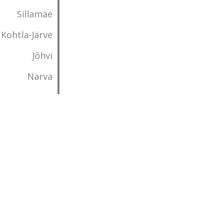
Sillamäe
Kohtla-Järve
Jõhvi
Narva