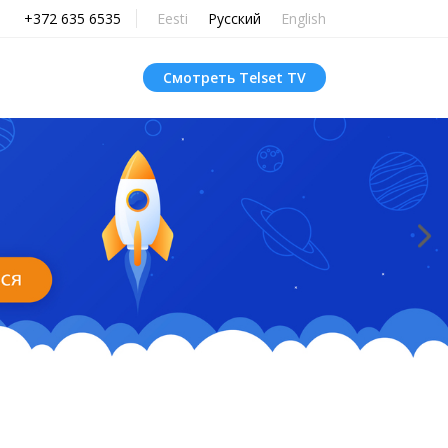
+372 635 6535
Eesti
Русский
English
Смотреть Telset TV