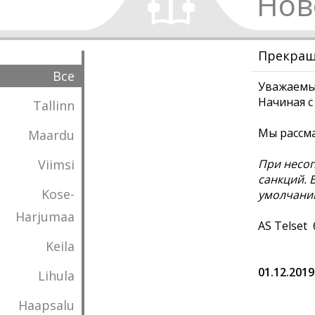
Нов
Прекращ
Все
Уважаемы
Начиная с
Tallinn
Мы рассм
Maardu
Viimsi
При несог
санкций. 
Kose-
умолчанию
Harjumaa
AS Telset
Keila
01.12.2019
Lihula
Haapsalu