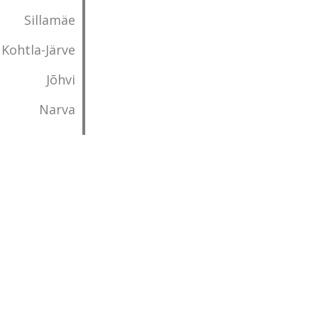
Sillamäe
Kohtla-Järve
Jõhvi
Narva