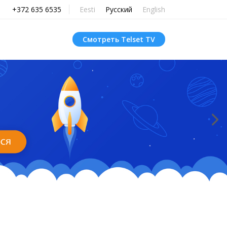
+372 635 6535
Eesti
Русский
English
Смотреть Telset TV