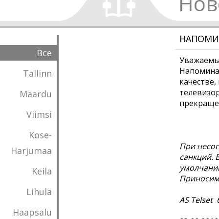
Нов
НАПОМИНА
Все
Уважаемы
Напоминае
Tallinn
качестве,
телевизор
Maardu
прекраще
Viimsi
Kose-
При несог
Harjumaa
санкций. 
умолчанию
Keila
Приносим 
Lihula
AS Telset
Haapsalu