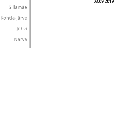
03.09.2019
Sillamäe
Kohtla-Järve
Jõhvi
Narva