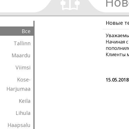
Нов
Новые те
Все
Уважаемы
Начиная с
Tallinn
пополнил
Клиенты м
Maardu
Viimsi
Kose-
15.05.2018
Harjumaa
Keila
Lihula
Haapsalu