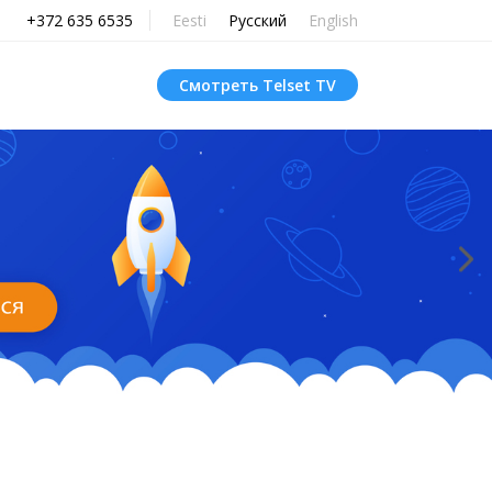
+372 635 6535
Eesti
Русский
English
Смотреть Telset TV