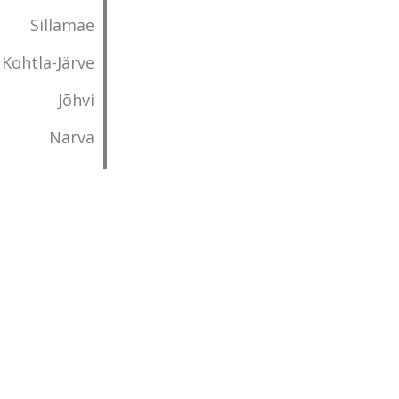
Sillamäe
Kohtla-Järve
Jõhvi
Narva