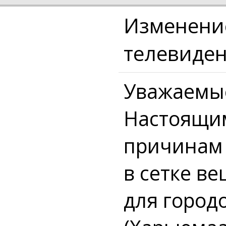
Изменение
телевиде
Уважаемые
Настоящим
причинам 
в сетке в
для город