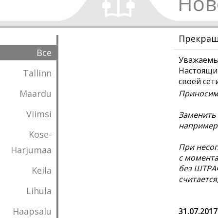
Нов
Прекраща
Все
Уважаемы
Настоящим
Tallinn
своей сет
Maardu
Приносим 
Viimsi
Заменить 
например V
Kose-
При несог
Harjumaa
с момента
без ШТРАФ
Keila
считается
Lihula
Haapsalu
31.07.2017