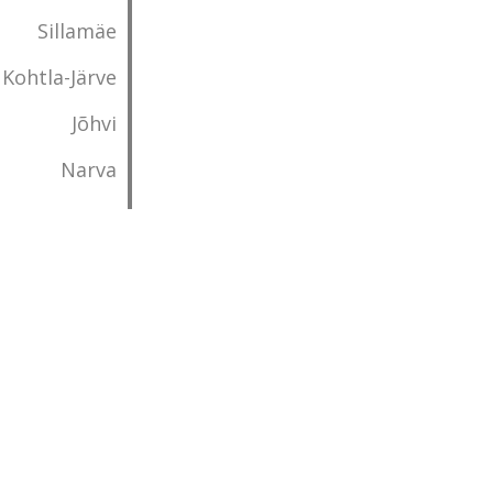
Sillamäe
Kohtla-Järve
Jõhvi
Narva