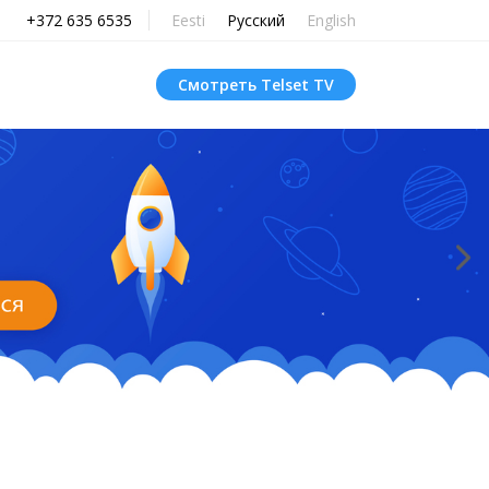
+372 635 6535
Eesti
Русский
English
Смотреть Telset TV