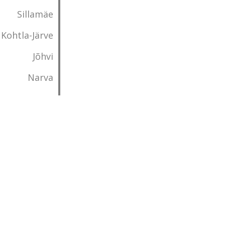
Sillamäe
Kohtla-Järve
Jõhvi
Narva