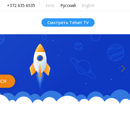
+372 635 6535
Eesti
Русский
English
Смотреть Telset TV