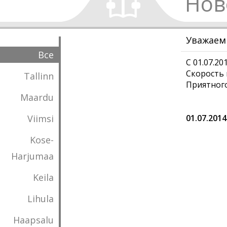
Нов
Уважаемы
Все
С 01.07.2
Скорость
Tallinn
Приятного
Maardu
Viimsi
01.07.2014
Kose-
Harjumaa
Keila
Lihula
Haapsalu