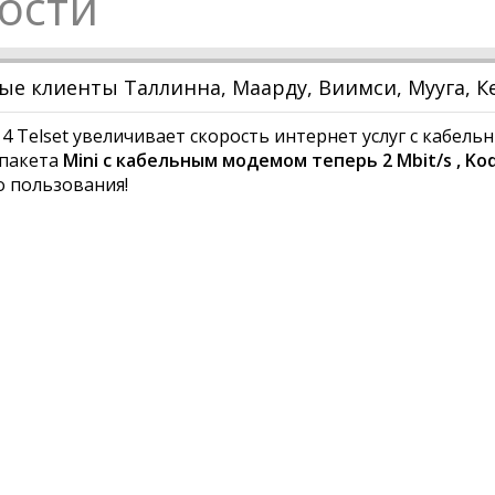
ости
е клиенты Таллинна, Маарду, Виимси, Мууга, Ке
014 Telset увеличивает скорость интернет услуг с кабел
 пакета
Mini с кабельным модемом теперь 2 Mbit/s , Kodu 
 пользования!