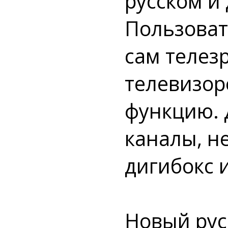
русском и
Пользоват
сам телез
телевизор
функцию. 
каналы, н
дигибокс 
Новый ру