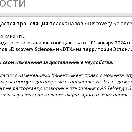
ости
ется трансляция телеканалов «Discovery Science
е клиенты,
адатели телеканалов сообщают, что
с 01 января 2024 
ов «Discovery Science» и «DTX» на территории Эстони
 свои изменения за доставленные неудобства.
ласии с изменениями Клиент имеет право с момента о
х расторгнуть договорные отношения с AS Telset до мо
нт не расторгает договорные отношения с AS Telset до 31
нию выразил свое желание акцептировать изменения.