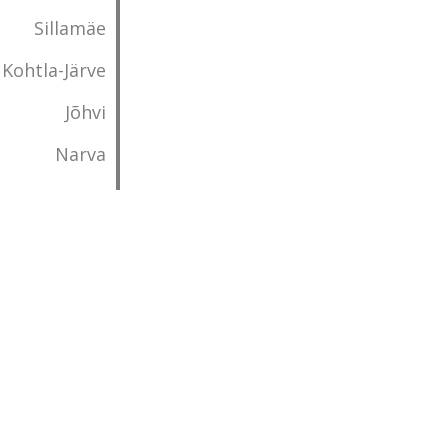
Sillamäe
Kohtla-Järve
Jõhvi
Narva