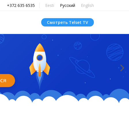
+372 635 6535
Eesti
Русский
English
Смотреть Telset TV