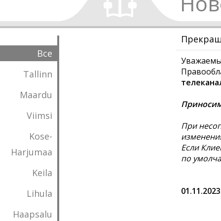
Нов
Прекраща
Все
Уважаемы
Правообл
Tallinn
телеканал
Maardu
Приносим
Viimsi
При несог
Kose-
изменения
Если Клие
Harjumaa
по умолча
Keila
01.11.2023
Lihula
Haapsalu