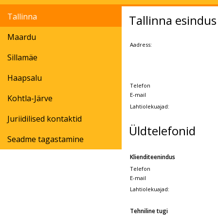
Tallinna
Tallinna esindus
Maardu
Aadress:
Sillamäe
Haapsalu
Telefon
E-mail
Kohtla-Järve
Lahtiolekuajad:
Juriidilised kontaktid
Ü
ldtelefonid
Seadme tagastamine
Klienditeenindus
Telefon
E-mail
Lahtiolekuajad:
Tehniline tugi