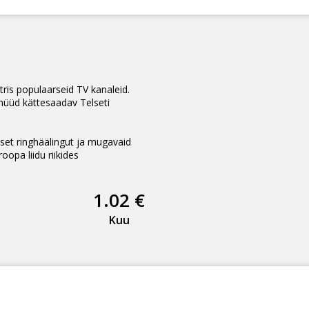
ris populaarseid TV kanaleid.
 nüüd kättesaadav Telseti
tset ringhäälingut ja mugavaid
oopa liidu riikides
1.02 €
Kuu