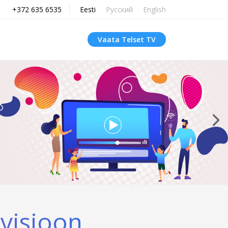
+372 635 6535
Eesti
Русский
English
Vaata Telset TV
evisioon