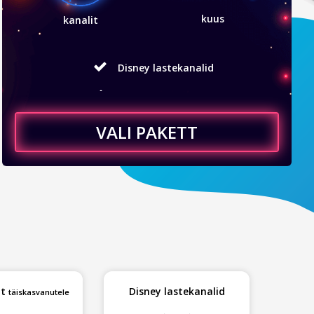
kuus
kanalit
Lastekanalite pakett
Slaavi kanalite pakett
VALI PAKETT
Huvitavate kanalite pakett
Euroopa kanalite pakett
Disney lastekanalid
tt
Disney lastekanalid
täiskasvanutele