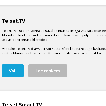
Telset.TV
Telset.TV - see on võimalus suvalise nutiseadmega vaadata otse-eet
Muusika, filmid, harivad telesaated - see kõik ja veel palju muud on
televisiooniteenuse klientidele.
Vaadake Telset.TV-d arvutist või nutitelefoni kaudu: nautige kvalitee
saatejuhtimise funktsioone mitte ainult Eestis, kasuta teenust ka Eur
Vali
Loe rohkem
Telset Smart TV