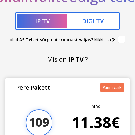
IP TV
DIGI TV
oled
AS Telset võrgu piirkonnast väljas?
klikki siia
Mis on
IP TV
?
Pere Pakett
Parim valik
hind
11.38€
109