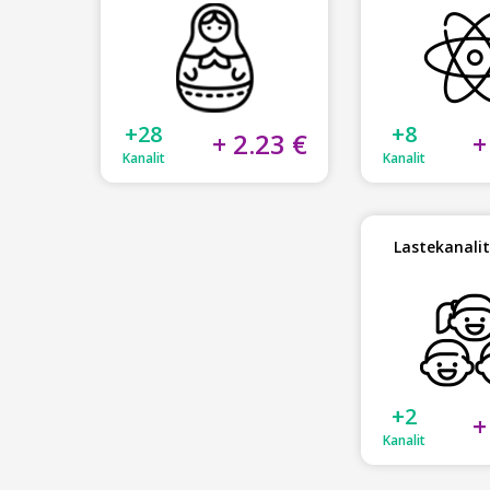
+28
+8
+ 2.23 €
+
Kanalit
Kanalit
Lastekanali
+2
+
Kanalit