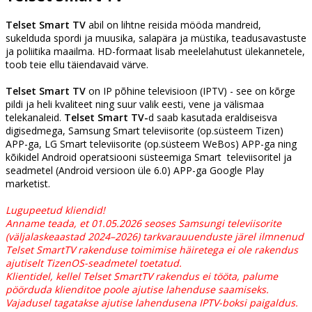
Telset Smart TV
abil on lihtne reisida mööda mandreid,
sukelduda spordi ja muusika, salapära ja müstika, teadusavastuste
ja poliitika maailma. HD-formaat lisab meelelahutust ülekannetele,
toob teie ellu täiendavaid värve.
Telset Smart
TV
on IP põhine televisioon (IPTV) - see on kõrge
pildi ja heli kvaliteet ning suur valik eesti, vene ja välismaa
telekanaleid.
Telset Smart
TV-
d saab kasutada eraldiseisva
digisedmega, Samsung Smart televiisorite (op.süsteem Tizen)
APP-ga, LG Smart televiisorite (op.süsteem WeBos) APP-ga ning
kõikidel Android operatsiooni süsteemiga Smart televiisoritel ja
seadmetel (Android versioon üle 6.0) APP-ga Google Play
marketist.
Lugupeetud kliendid!
Anname teada, et 01.05.2026 seoses Samsungi televiisorite
(väljalaskeaastad 2024–2026) tarkvarauuenduste järel ilmnenud
Telset SmartTV rakenduse toimimise häiretega ei ole rakendus
ajutiselt TizenOS-seadmetel toetatud.
Klientidel, kellel Telset SmartTV rakendus ei tööta, palume
pöörduda klienditoe poole ajutise lahenduse saamiseks.
Vajadusel tagatakse ajutise lahendusena IPTV-boksi paigaldus.