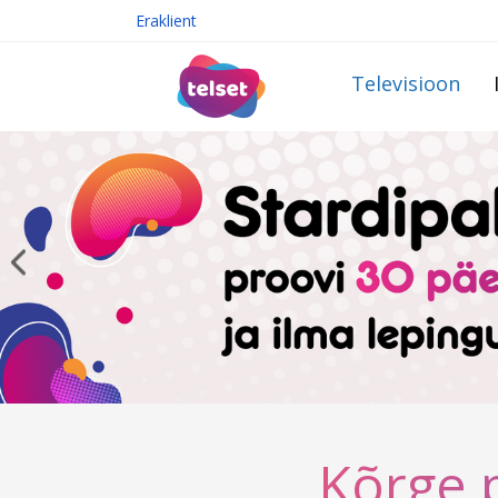
Eraklient
Televisioon
Kõrge p