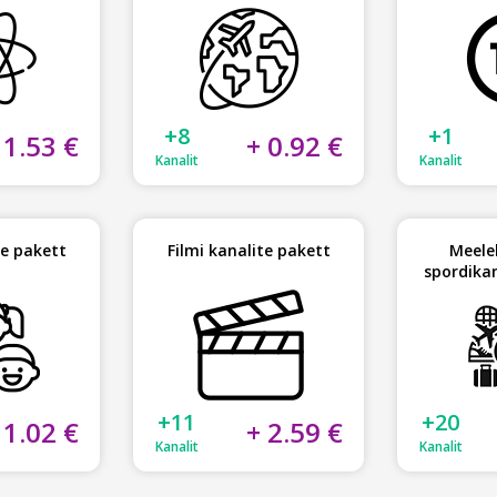
+8
+1
 1.53 €
+ 0.92 €
Kanalit
Kanalit
te pakett
Filmi kanalite pakett
Meele
spordika
+11
+20
 1.02 €
+ 2.59 €
Kanalit
Kanalit