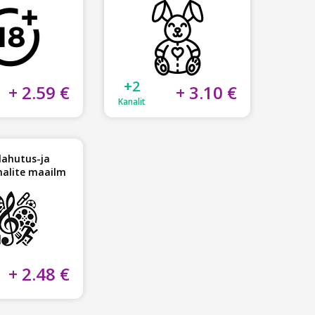
+2
+ 2.59 €
+ 3.10 €
Kanalit
lahutus-ja
nalite maailm
+ 2.48 €