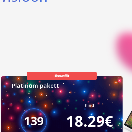
Hinnavõit
Platinum pakett
hind
18.29€
139